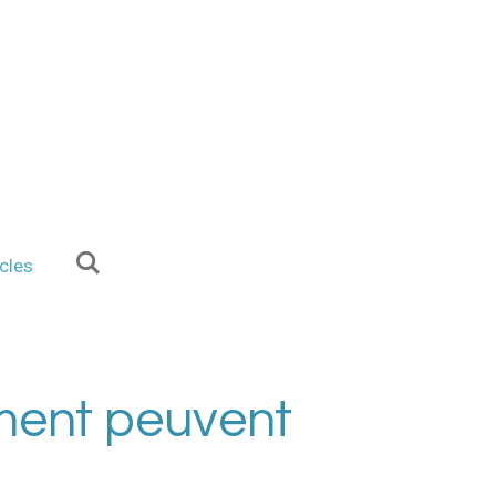
icles
mment peuvent