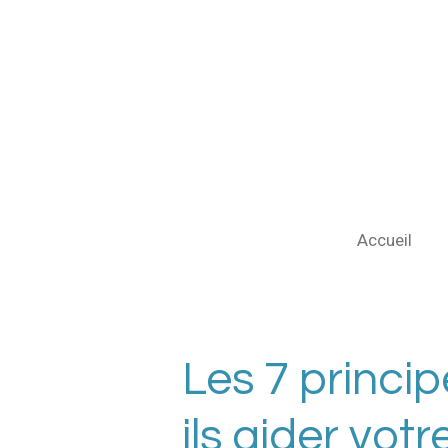
Passer
au
contenu
principal
Accueil
Les 7 princi
ils aider votr