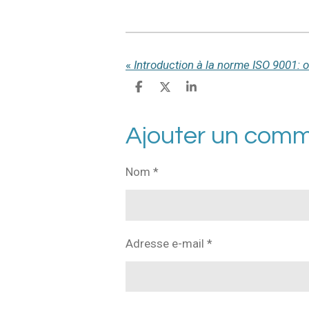
«
Introduction à la norme ISO 9001: o
P
P
P
a
a
a
r
r
r
t
t
t
Ajouter un comm
a
a
a
g
g
g
e
e
e
Nom *
r
r
r
Adresse e-mail *